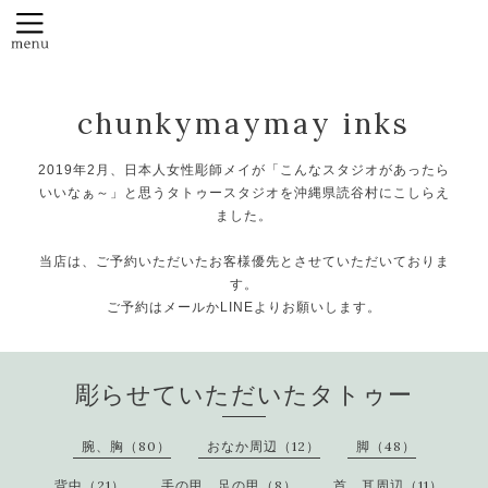
chunkymaymay inks
2019年2月、日本人女性彫師メイが「こんなスタジオがあったら
いいなぁ～」と思うタトゥースタジオを沖縄県読谷村にこしらえ
ました。
当店は、ご予約いただいたお客様優先とさせていただいておりま
す。
ご予約はメールかLINEよりお願いします。
彫らせていただいたタトゥー
腕、胸（80）
おなか周辺（12）
脚（48）
背中（21）
手の甲、足の甲（8）
首、耳周辺（11）