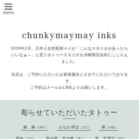
chunkymaymay inks
2019年2月、日本人女性彫師メイが「こんなスタジオがあったら
いいなぁ～」と思うタトゥースタジオを沖縄県読谷村にこしらえ
ました。
当店は、ご予約いただいたお客様優先とさせていただいておりま
す。
ご予約はメールかLINEよりお願いします。
彫らせていただいたタトゥー
腕、胸（80）
おなか周辺（12）
脚（48）
背中（21）
手の甲、足の甲（8）
首、耳周辺（11）